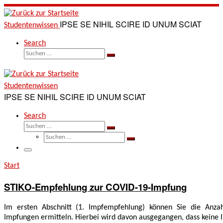
Zum
Inhalt
IPSE SE NIHIL SCIRE ID UNUM SCIAT
Studentenwissen
springen
Search
Suche
Suchen …
Studentenwissen
IPSE SE NIHIL SCIRE ID UNUM SCIAT
Search
Suche
Suchen …
Suche
Suchen …
Menü
Start
STIKO-Empfehlung zur COVID-19-Impfung
Im ersten Abschnitt (1. Impfempfehlung) können Sie die Anz
Impfungen ermitteln. Hierbei wird davon ausgegangen, dass keine 